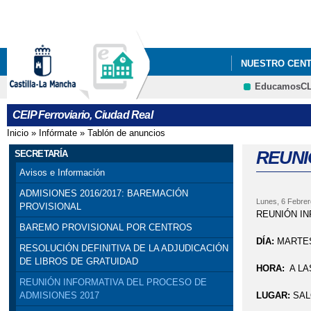
NUESTRO CEN
EducamosC
PREMIO EN EL 
CEIP Ferroviario, Ciudad Real
CELEBRACIÓN 
Inicio
»
Infórmate
»
Tablón de anuncios
Se encuentra usted aquí
VISITA DE ROB
REUNI
SECRETARÍA
Avisos e Información
ADMISIONES 2016/2017: BAREMACIÓN
Lunes, 6 Febrer
PROVISIONAL
REUNIÓN IN
BAREMO PROVISIONAL POR CENTROS
DÍA:
MARTE
RESOLUCIÓN DEFINITIVA DE LA ADJUDICACIÓN
DE LIBROS DE GRATUIDAD
HORA:
A LA
REUNIÓN INFORMATIVA DEL PROCESO DE
LUGAR:
SAL
ADMISIONES 2017