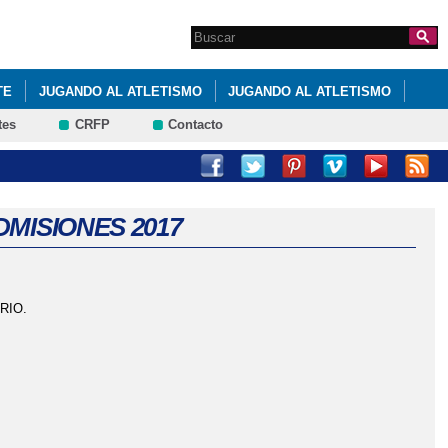
Search this site
Formulario de
búsqueda
TE
JUGANDO AL ATLETISMO
JUGANDO AL ATLETISMO
tes
CRFP
Contacto
ICACIONES
JUGANDO AL ATLETISMO
VIERNES DE POESÍA
IO EN EL CONCURSO K@LEIDOS
MISIONES 2017
RIO.