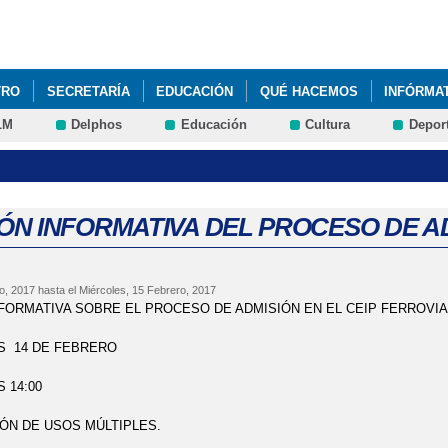
Pasar al
contenido
principal
TRO
SECRETARÍA
EDUCACIÓN
QUÉ HACEMOS
INFÓRMA
LM
Delphos
Educación
Cultura
Depor
112 EN TOLEDO
AYUDA PARA COMEDORES ESCOLARES
PUBL
DE SANTA CECILIA
AULA MATINAL Y COMEDOR
PRIMER PREM
ERTO SANTIAGO, ESCRITOR.
ÓN INFORMATIVA DEL PROCESO DE AD
o, 2017
hasta el
Miércoles, 15 Febrero, 2017
FORMATIVA SOBRE EL PROCESO DE ADMISIÓN EN EL CEIP FERROVIA
S 14 DE FEBRERO
S 14:00
ÓN DE USOS MÚLTIPLES.